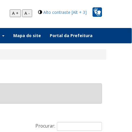
Alto contraste [Alt + 3]
A +
A -
a
Mapa do site
Portal da Prefeitura
Procurar: