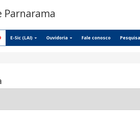
De Parnarama
9
E-Sic (LAI)
Ouvidoria
Fale conosco
Pesquis
a