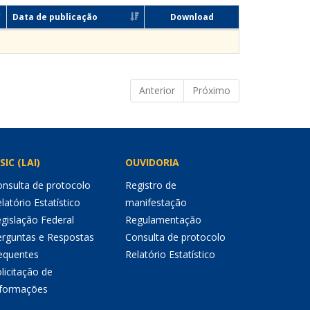
Data de publicação
Download
Anterior
Próximo
SIC (LAI)
OUVIDORIA
nsulta de protocolo
Registro de
latório Estatístico
manifestação
gislação Federal
Regulamentação
erguntas e Respostas
Consulta de protocolo
equentes
Relatório Estatístico
licitação de
nformações