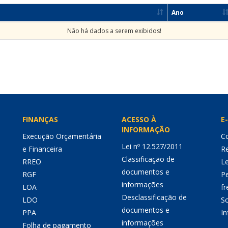
Ano
Não há dados a serem exibidos!
FINANÇAS
ACESSO À
E-
INFORMAÇÃO
Execução Orçamentária
Co
Lei nº 12.527/2011
e Financeira
Re
Classificação de
RREO
Le
documentos e
RGF
P
informações
LOA
fr
Desclassificação de
LDO
So
documentos e
PPA
I
informações
Folha de pagamento