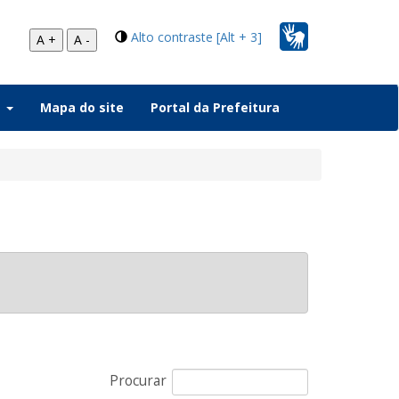
Alto contraste [Alt + 3]
A +
A -
a
Mapa do site
Portal da Prefeitura
Procurar