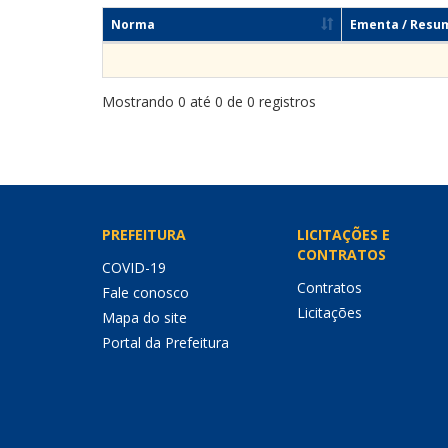
Norma
Ementa / Resu
Mostrando 0 até 0 de 0 registros
PREFEITURA
LICITAÇÕES E
CONTRATOS
COVID-19
Contratos
Fale conosco
Licitações
Mapa do site
Portal da Prefeitura