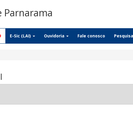
De Parnarama
9
E-Sic (LAI)
Ouvidoria
Fale conosco
Pesquis
l