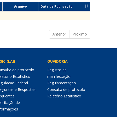
Arquivo
Data de Publicação
Anterior
Próximo
SIC (LAI)
OUVIDORIA
nsulta de protocolo
Registro de
latório Estatístico
manifestação
gislação Federal
Regulamentação
erguntas e Respostas
Consulta de protocolo
equentes
Relatório Estatístico
licitação de
nformações