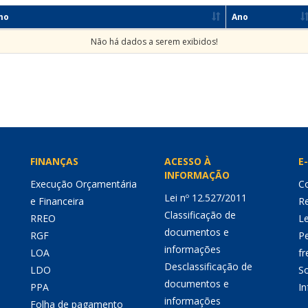
mo
Ano
Não há dados a serem exibidos!
FINANÇAS
ACESSO À
E-
INFORMAÇÃO
Execução Orçamentária
Co
Lei nº 12.527/2011
e Financeira
Re
Classificação de
RREO
Le
documentos e
RGF
P
informações
LOA
fr
Desclassificação de
LDO
So
documentos e
PPA
I
informações
Folha de pagamento